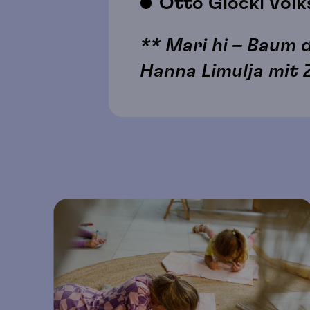
Otto Glöckl Volk
** Mari hi – Baum 
Hanna Limulja mit