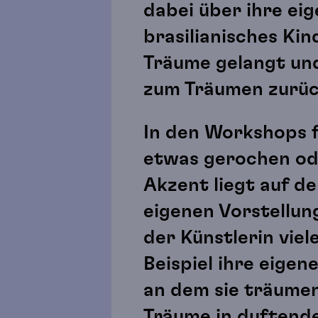
dabei über ihre ei
brasilianisches Ki
Träume gelangt und
zum Träumen zurück
In den Workshops f
etwas gerochen ode
Akzent liegt auf d
eigenen Vorstellun
der Künstlerin vie
Beispiel ihre eige
an dem sie träumen
Träume in duftende