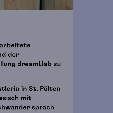
 arbeitete
nd der
llung dreaml.lab zu
tlerin in St. Pölten
esisch mit
schwander sprach