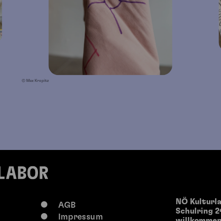
© Max Kropitz
NÖ Kulturl
AGB
Schulring 2
Impressum
willkommen