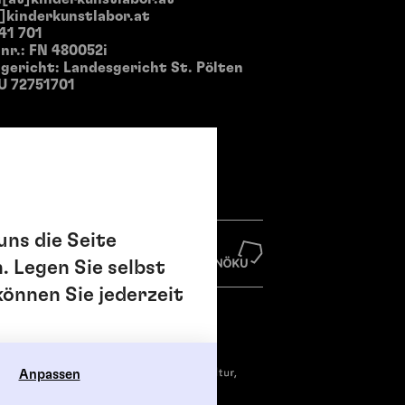
]kinderkunstlabor.at
 41 701
nr.: FN 480052i
ericht: Landesgericht St. Pölten
U 72751701
uns die Seite
. Legen Sie selbst
können Sie jederzeit
Anpassen