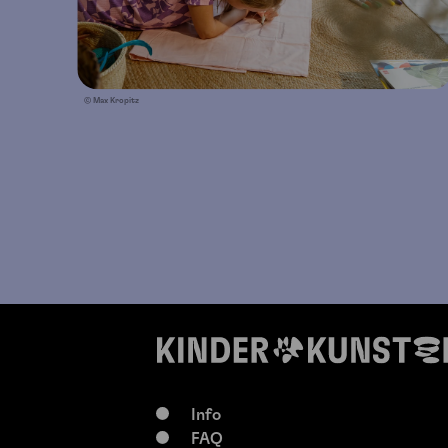
© Max Kropitz
Info
FAQ