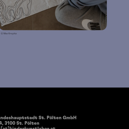
© Max Kropitz
andeshauptstadt St. Pölten GmbH
4, 3100 St. Pölten
[at]kinderkunstlabor.at