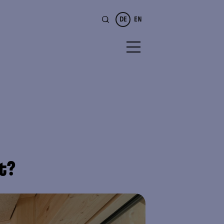
DE
EN
it?