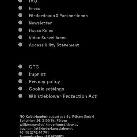
FAQ
Press
Förder:innen & Partner:innen
Newsletter
House Rules
Video Surveillance
Accessibility Statement
GTC
Imprint
Privacy policy
Cookie settings
Whistleblower Protection Act
NÖ Kulturlandeshauptstadt St. Pölten GmbH
Schulring 24, 3100 St. Pölten
willkommen[at]kinderkunstlabor.at
buchung[at]kinderkunstlabor.at
43 (0) 2742 41 701
Firmenbuchnr.: FN 480052i