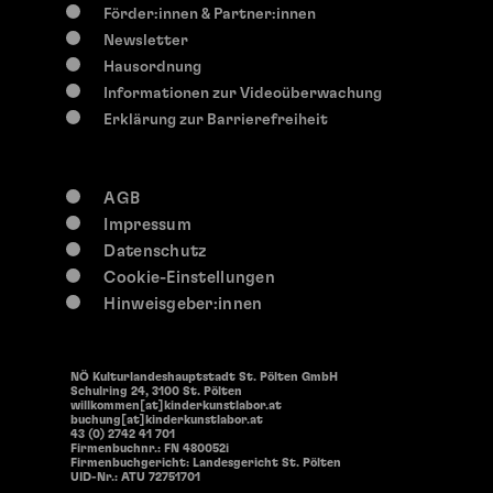
So, 9. August
2026
Förder:innen & Partner:innen
14:30 Uhr
Newsletter
Offene Werkstätten
Hausordnung
Offenen Werkstätten
Informationen zur Videoüberwachung
Erklärung zur Barrierefreiheit
AGB
Impressum
Datenschutz
Cookie-Einstellungen
Hinweisgeber:innen
NÖ Kulturlandeshauptstadt St. Pölten GmbH
Schulring 24, 3100 St. Pölten
willkommen[at]kinderkunstlabor.at
buchung[at]kinderkunstlabor.at
43 (0) 2742 41 701
Firmenbuchnr.: FN 480052i
Firmenbuchgericht: Landesgericht St. Pölten
UID-Nr.: ATU 72751701