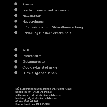
0-117 Jahre
Presse
So, 9. August
2026
Förder:innen & Partner:innen
14:30 Uhr
Newsletter
Offene Werkstätten
Hausordnung
Offenen Werkstätten
Informationen zur Videoüberwachung
Erklärung zur Barrierefreiheit
AGB
Impressum
Datenschutz
Cookie-Einstellungen
Hinweisgeber:innen
NÖ Kulturlandeshauptstadt St. Pölten GmbH
Schulring 24, 3100 St. Pölten
willkommen[at]kinderkunstlabor.at
buchung[at]kinderkunstlabor.at
43 (0) 2742 41 701
Firmenbuchnr.: FN 480052i