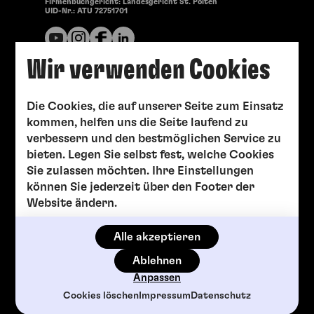
Firmenbuchgericht: Landesgericht St. Pölten
UID-Nr.: ATU 72751701
0-117 Jahre
Mi, 12. August
2026
Wir verwenden Cookies
14:30 Uhr
Offene Werkstätten
Die Cookies, die auf unserer Seite zum Einsatz
Offenen Werkstätten
kommen, helfen uns die Seite laufend zu
verbessern und den bestmöglichen Service zu
bieten. Legen Sie selbst fest, welche Cookies
Sie zulassen möchten. Ihre Einstellungen
können Sie jederzeit über den Footer der
Website ändern.
Alle akzeptieren
Ablehnen
Anpassen
Cookies löschen
Impressum
Datenschutz