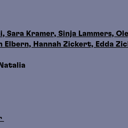
i, Sara Kramer, Sinja Lammers, Ol
n Elbern, Hannah Zickert, Edda Zi
Natalia
a
er