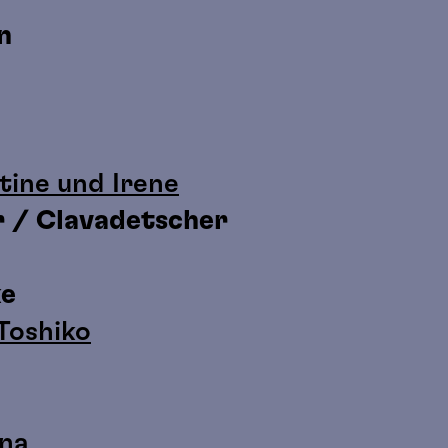
n
r
tine und Irene
r / Clavadetscher
ke
Toshiko
yna