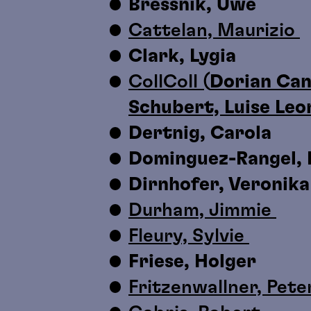
Bressnik, Uwe
Cattelan, Maurizio
Clark, Lygia
CollColl (
Dorian Can
Schubert, Luise Leo
Dertnig, Carola
Dominguez-Rangel, 
Dirnhofer, Veronik
Durham, Jimmie
Fleury, Sylvie
Friese, Holger
Fritzenwallner, Pet