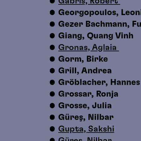
Gabris, Robert
Georgopoulos, Leon
Gezer Bachmann, F
Giang, Quang Vinh
Gronas, Aglaia
Gorm, Birke
Grill, Andrea
Gröblacher, Hanne
Grossar, Ronja
Grosse, Julia
Güreş, Nilbar
Gupta, Sakshi
Güreş, Nilbar