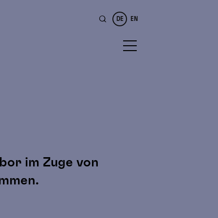
DE
EN
abor im Zuge von
sammen.