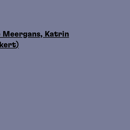
e Meergans, Katrin
ckert
)