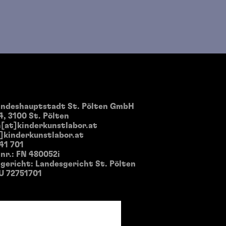
andeshauptstadt St. Pölten GmbH
4, 3100 St. Pölten
[at]kinderkunstlabor.at
]kinderkunstlabor.at
 41 701
nr.: FN 480052i
ericht: Landesgericht St. Pölten
U 72751701