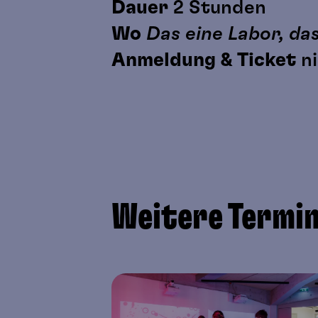
Dauer
2 Stunden
Wo
Das eine Labor, d
Anmeldung
& Ticket
n
Kinder bis 8 Jahre ben
Wir empfehlen Kleidun
Weitere Termi