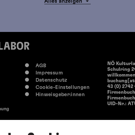
Alles anzeigen
14:30 Uhr
Offene Werkstätten
Offenen Werkstätten
0-117 Jahre
Sa, 15. August
2026
NÖ Kulturl
AGB
Schulring 2
14:30 Uhr
Impressum
willkommen
Offene Werkstätten
Datenschutz
buchung[at
43 (0) 2742
Cookie-Einstellungen
Offenen Werkstätten
Firmenbuch
Hinweisgeber:innen
Firmenbuchg
UID-Nr.: AT
hung
0-117 Jahre
So, 16. August
2026