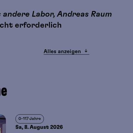
as andere Labor, Andreas Raum
icht erforderlich
ötigen eine Begleitperson.
Alles anzeigen
g, die auch schmutzig werden darf.
ne
0-117 Jahre
Sa, 8. August
2026