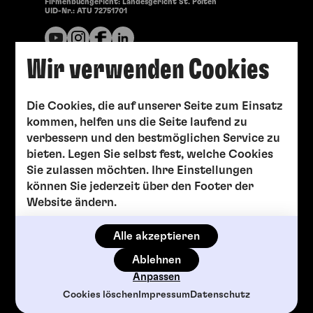
Firmenbuchgericht: Landesgericht St. Pölten
UID-Nr.: ATU 72751701
0-117 Jahre
Sa, 15. August
2026
Wir verwenden Cookies
14:30 Uhr
Offene Werkstätten
Die Cookies, die auf unserer Seite zum Einsatz
Offenen Werkstätten
kommen, helfen uns die Seite laufend zu
verbessern und den bestmöglichen Service zu
bieten. Legen Sie selbst fest, welche Cookies
Sie zulassen möchten. Ihre Einstellungen
können Sie jederzeit über den Footer der
Website ändern.
Alle akzeptieren
Ablehnen
Anpassen
Cookies löschen
Impressum
Datenschutz