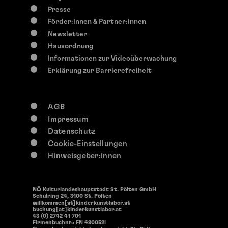
0-117 Jahre
Presse
Mi, 12. August
2026
Förder:innen & Partner:innen
14:30 Uhr
Newsletter
Offene Werkstätten
Hausordnung
Offenen Werkstätten
Informationen zur Videoüberwachung
Erklärung zur Barrierefreiheit
AGB
Impressum
Datenschutz
Cookie-Einstellungen
Hinweisgeber:innen
NÖ Kulturlandeshauptstadt St. Pölten GmbH
Schulring 24, 3100 St. Pölten
willkommen[at]kinderkunstlabor.at
buchung[at]kinderkunstlabor.at
43 (0) 2742 41 701
Firmenbuchnr.: FN 480052i