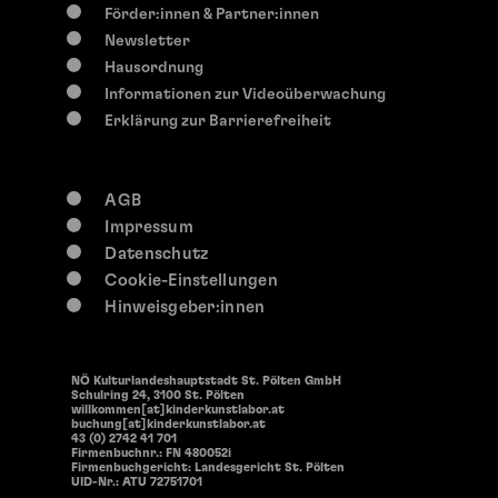
So, 9. August
2026
Förder:innen & Partner:innen
14:30 Uhr
Newsletter
Offene Werkstätten
Hausordnung
Offenen Werkstätten
Informationen zur Videoüberwachung
Erklärung zur Barrierefreiheit
AGB
Impressum
Datenschutz
Cookie-Einstellungen
Hinweisgeber:innen
NÖ Kulturlandeshauptstadt St. Pölten GmbH
Schulring 24, 3100 St. Pölten
willkommen[at]kinderkunstlabor.at
buchung[at]kinderkunstlabor.at
43 (0) 2742 41 701
Firmenbuchnr.: FN 480052i
Firmenbuchgericht: Landesgericht St. Pölten
UID-Nr.: ATU 72751701