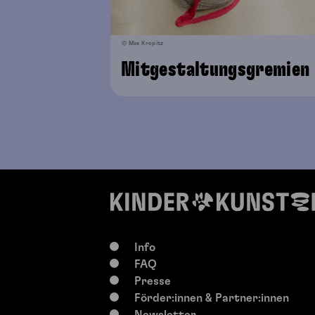
© Max Kropitz
Mitgestaltungsgremien
Info
FAQ
Presse
Förder:innen & Partner:innen
Newsletter