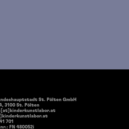
andeshauptstadt St. Pölten GmbH
4, 3100 St. Pölten
[at]kinderkunstlabor.at
]kinderkunstlabor.at
 41 701
nr.: FN 480052i