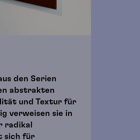
 aus den Serien
en abstrakten
ität und Textur für
g verweisen sie in
r radikal
 sich für