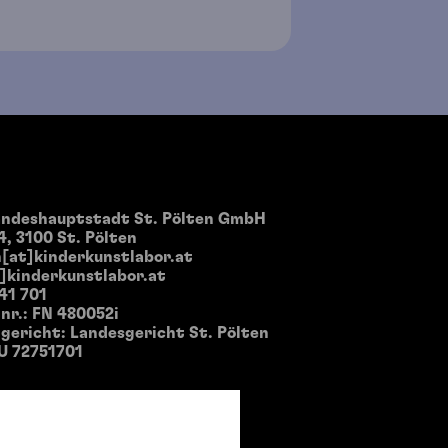
andeshauptstadt St. Pölten GmbH
4, 3100 St. Pölten
[at]kinderkunstlabor.at
]kinderkunstlabor.at
 41 701
nr.: FN 480052i
ericht: Landesgericht St. Pölten
U 72751701