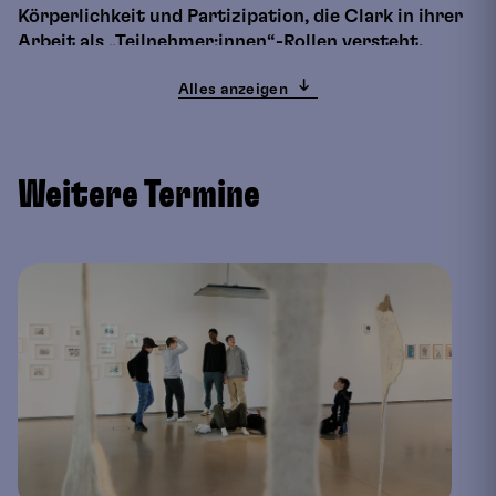
Körperlichkeit und Partizipation, die Clark in ihrer
Arbeit als „Teilnehmer:innen“-Rollen versteht.
Alles anzeigen
Yoko Gwen Halbwidls Werk Gatherings, Inseln aus
gefilzter Schafwolle, wird durch Bewegung,
Krabbeln oder Liegen direkt erfahrbar. Dort gibt es
auch Raum, um Geschichten über das eigene
Weitere Termine
Kinderzimmer auszutauschen. Wann und wie die mit
Luft gefüllte Ballon-Installation Langer Atem von
Flora und Martin Szurcsik-Nimmervoll betreten
werden kann, entscheidet die Kommunikation und
Zusammenarbeit der ganzen Gruppe.
Während dieses generationsübergreifenden
Rundgangs durch die Ausstellung erhalten
kunstinteressierte Besucher:innen vertiefende
Einblicke in ausgewählte Werke und künstlerische
Positionen. Parallel dazu sind Kinder eingeladen, in
der offenen Werkstätte im Ausstellungsraum frei zu