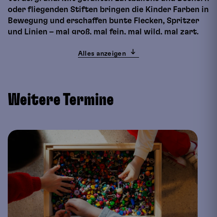
oder fliegenden Stiften bringen die Kinder Farben in
Bewegung und erschaffen bunte Flecken, Spritzer
und Linien – mal groß, mal fein, mal wild, mal zart.
Diese zufälligen Spuren werden zum
Ausgangspunkt für erweiterte Bilder und
Alles anzeigen
Zeichnungen. Aus Flecken erwachsen Figuren, aus
Linien entstehen Blätter, Flügel oder Muster. Mit
Farbstiften, Markern, Finelinern und anderen
Weitere Termine
Zeichengeräten geben die Kinder ihren Bildideen
Form und Tiefe. Der Workshop ist ein sinnliches
Erlebnis, das Kinder einlädt, den Zufall als kreative
Kraft zu nutzen und ihre eigene Bildsprache zu
entwickeln.
Max. Teilnehmer:innenzahl
15
Kinder bis 8 Jahre dürfen den Workshop nicht
alleine besuchen.