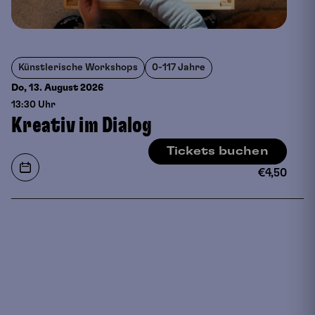
*Bitte nehmt etwas zu trinken mit und tragt
Kleidung, in der ihr euch wohlfühlt und die
schmutzig werden darf
Künstlerische Workshops
0-117 Jahre
Do, 13. August
2026
13:30 Uhr
Kreativ im Dialog
Tickets buchen
€
4,50