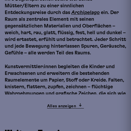
Mütter/Eltern zu einer sinnlichen
Entdeckungsreise durch das
Archipelago
ein. Der
Raum als zentrales Element mit seinen
gegensätzlichen Materialien und Oberflächen –
weich, hart, rau, glatt, flüssig, fest, hell und dunkel –
wird ertastet, erfühlt und betrachtet. Jeder Schritt
und jede Bewegung hinterlassen Spuren, Geräusche,
Gefühle – alle werden Teil des Raums.
Kunstvermittler:innen begleiten die Kinder und
Erwachsenen und erweitern die bestehenden
Raumelemente um Papier, Stoff oder Kreide. Falten,
knistern, flattern, zupfen, zeichnen – flüchtige
Wahrnehmungen und grafische Zeichen, die sich wie
Träume in alle Richtungen verbreiten und langsam
Alles anzeigen
wieder verblassen.
Max. Teilnehmer:innenzahl
8 Kinder (0–3 Jahre)
und ihre Begleitpersonen (max. 2 Begleitpersonen