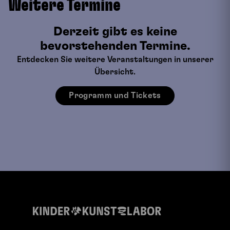
Weitere Termine
pro Kind).
Für Begleitpersonen ist der Eintritt für die Dauer
des Workshops kostenfrei. Nur die Kinder benötigen
Derzeit gibt es keine
ein Ticket.
bevorstehenden Termine.
Entdecken Sie weitere Veranstaltungen in unserer
Übersicht.
Programm und Tickets