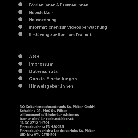
Förder:innen & Partner:innen
Newsletter
Hausordnung
Informationen zur Videoüberwachung
Erklärung zur Barrierefreiheit
AGB
Impressum
Datenschutz
Cookie-Einstellungen
Hinweisgeber:innen
NÖ Kulturlandeshauptstadt St. Pölten GmbH
Schulring 24, 3100 St. Pölten
willkommen[at]kinderkunstlabor.at
buchung[at]kinderkunstlabor.at
43 (0) 2742 41 701
Firmenbuchnr.: FN 480052i
Firmenbuchgericht: Landesgericht St. Pölten
UID-Nr.: ATU 72751701