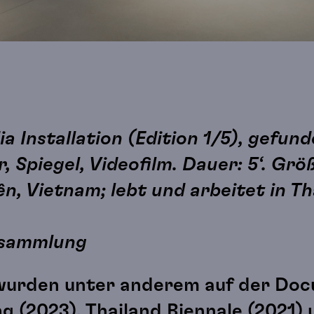
a Installation (Edition 1/5), gefun
 Spiegel, Videofilm. Dauer: 5‘. Größ
ên, Vietnam; lebt und arbeitet in T
atsammlung
wurden unter anderem auf der Docu
g (2023), Thailand Biennale (2021)