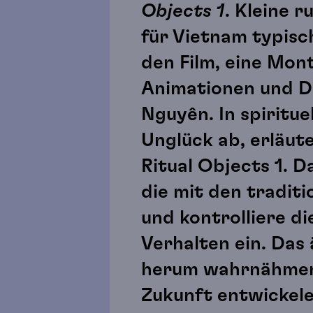
Objects 1
. Kleine 
für Vietnam typisc
den Film, eine Mon
Animationen und D
Nguyên. In spiritu
Unglück ab, erläut
Ritual Objects 1. D
die mit den traditi
und kontrolliere di
Verhalten ein. Das
herum wahrnähmen, 
Zukunft entwickele.