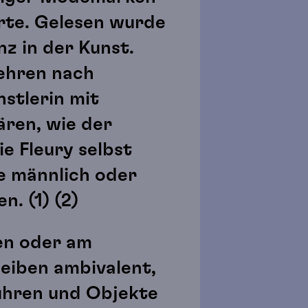
rte. Gelesen wurde
z in der Kunst.
gehren nach
nstlerin mit
ären, wie der
e Fleury selbst
ie männlich oder
n. (1) (2)
en oder am
eiben ambivalent,
führen und Objekte