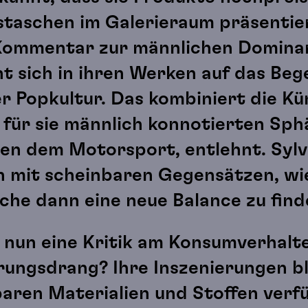
staschen im Galerieraum präsentie
 Kommentar zur männlichen Dominan
eht sich in ihren Werken auf das Be
r Popkultur. Das kombiniert die Kü
r für sie männlich konnotierten Sph
n dem Motorsport, entlehnt. Sylvi
ern mit scheinbaren Gegensätzen, w
che dann eine neue Balance zu finde
 nun eine Kritik am Konsumverhalt
ungsdrang? Ihre Inszenierungen bl
baren Materialien und Stoffen ver