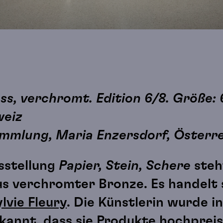
s, verchromt. Edition 6/8. Größe: 
weiz
ammlung, Maria Enzersdorf, Österr
sstellung
Papier, Stein, Schere
steh
us verchromter Bronze. Es handelt 
lvie Fleury
. Die Künstlerin wurde i
kannt, dass sie Produkte hochpre