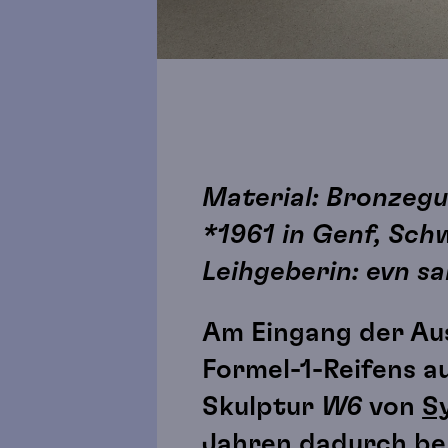
Material: Bronzegus
*1961 in Genf, Sch
Leihgeberin: evn s
Am Eingang der Au
Formel-1-Reifens a
Skulptur
W6
von
Sy
Jahren dadurch be