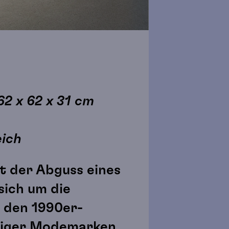
62 x 62 x 31 cm
eich
t der Abguss eines
sich um die
n den 1990er-
isiger Modemarken