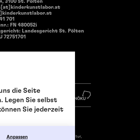
4, 3100 St. Pölten
[at]kinderkunstlabor.at
]kinderkunstlabor.at
 41 701
nr.: FN 480052i
ericht: Landesgericht St. Pölten
U 72751701
uns die Seite
. Legen Sie selbst
können Sie jederzeit
Anpassen