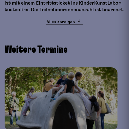
ist mit einem Eintrittsticket ins KinderKunstLabor
kostenfrei. Die Teilnehmer:innenanzahl ist begrenzt.
Bitte reservieren Sie deshalb Ihre Zählkarte bequem
Alles anzeigen
über unseren Onlineshop.
Eine Kooperation von Kunst im öffentlichen Raum
Weitere Termine
Niederösterreich und dem KinderKunstLabor für
zeitgenössische Kunst anlässlich von 30 Jahre
KOERNOE.